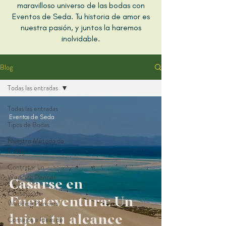
maravilloso universo de las bodas con
Eventos de Seda. Tu historia de amor es
nuestra pasión, y juntos la haremos
inolvidable.
Blog
Todas las entradas
Todas las entradas
Eventos de Seda
Tipos de Bodas
Nuestro Método de
Trabajo
Contratar un
Wedding Planner
Casarse en
Consejos de
Fuerteventura: Un
Wedding Planners
lujo a tu alcance
Consejos e Ideas de