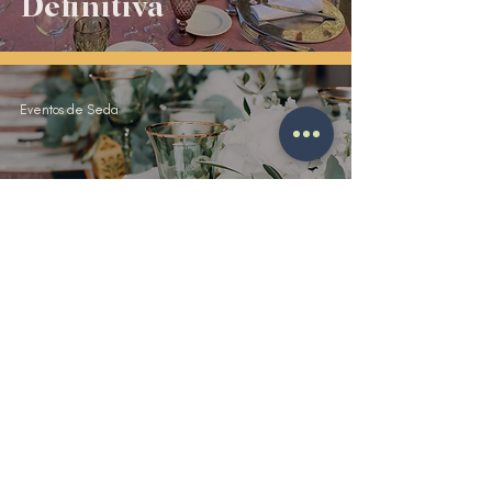
Definitiva
Eventos de Seda
¿Debo contratar un
Wedding Planner
para mi boda? Te
resolvemos todas las
dudas aquí
Eventos de Seda