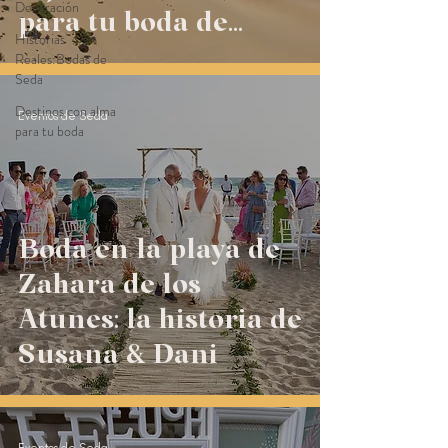
Decoración
para tu boda de
Historias
destino
Reales:Bodas de
Seda
Destinos con alma
Eventos de Seda
para tu boda
Boda en la playa de
Zahara de los
Atunes: la historia de
Susana & Dani