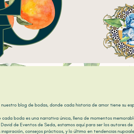
a nuestro blog de bodas, donde cada historia de amor tiene su esp
e cada boda es una narrativa única, llena de momentos memorable
 David de Eventos de Seda, estamos aquí para ser los autores de 
 inspiración, consejos prácticos, y lo último en tendencias nupcial