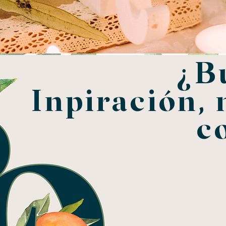
¿B
Inpiración, 
c