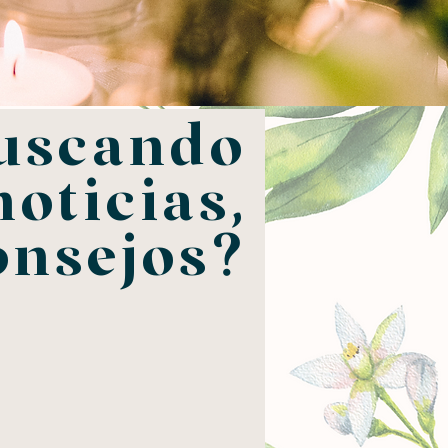
uscando
noticias,
onsejos?